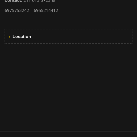
Contact:
211 013 5723 &
6975753242 – 6955214412
Location