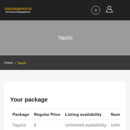
Ταμείο
Home
Ταμείο
Your package
Package
Regular Price
Listing availability
Number of
Ταμείο
€
Unlimited availability
Unlimited 