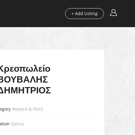
+ Add Listing
ons
Our guides
Blog
Useful
Κρεοπωλείο
ΒΟΥΒΑΛΗΣ
ΔΗΜΗΤΡΙΟΣ
egory
Φαγητό & Ποτό
ation
Epirus