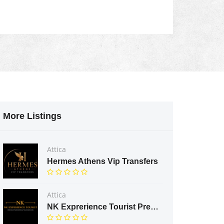
More Listings
Attica
Hermes Athens Vip Transfers
Attica
NK Exprerience Tourist Prenium Transfers & Tours