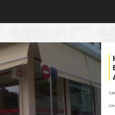
Homepage
Explore
All listings
Locati
Cat
Loc