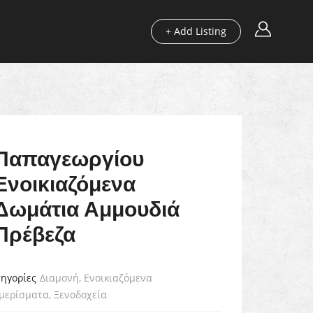
+ Add Listing
ς
Οδηγοί μας
Blog
Χρήσιμα
Παπαγεωργίου
Ενοικιαζόμενα
Δωμάτια Αμμουδιά
Πρέβεζα
ηγορίες
Διαμονή
,
Ενοικιαζόμενα
μερίσματα
,
Ξενοδοχεία