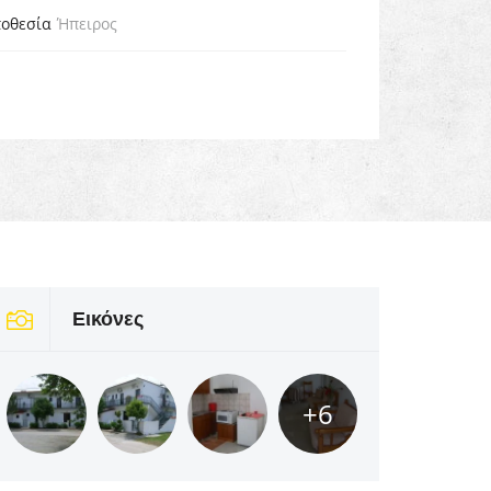
οθεσία
Ήπειρος
Εικόνες
+6