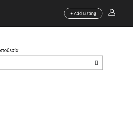
+ Add Listing
ς
Οδηγοί μας
Blog
Χρήσιμα
οποθεσία