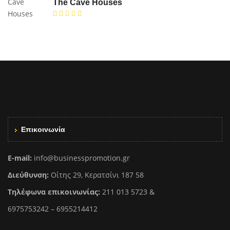
The Cave Houses
Επικοινωνία
E-mail:
info@businesspromotion.gr
Διεύθυνση:
Οίτης 29, Κερατσίνι 187 58
Τηλέφωνα επικοινωνίας:
211 013 5723 &
6975753242 – 6955214412